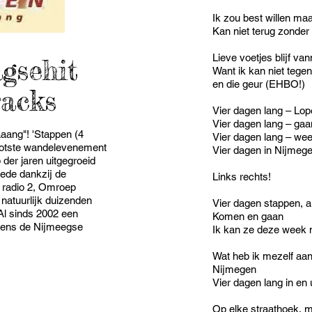
Ik zou best willen ma
Kan niet terug zonder
Lieve voetjes blijf va
gsehit
Want ik kan niet tegen
en die geur (EHBO!)
racks
Vier dagen lang – Lop
Vier dagen lang – gaa
aang"! 'Stappen (4
Vier dagen lang – weet
rootste wandelevenement
Vier dagen in Nijmeg
op der jaren uitgegroeid
mede dankzij de
Links rechts!
 radio 2, Omroep
natuurlijk duizenden
Vier dagen stappen, al
Al sinds 2002 een
Komen en gaan
jdens de Nijmeegse
Ik kan ze deze week n
Wat heb ik mezelf aa
Nijmegen
Vier dagen lang in en 
Op elke straathoek, m