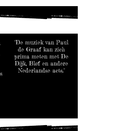
"De muziek van Paul
t
de Graaf kan zich
.
prima meten met De
Dijk, Bløf en andere
Nederlandse acts."
s