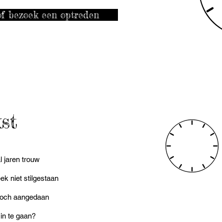
f bezoek een optreden
 LANG)
st
l jaren trouw
ek niet stilgestaan
 toch aangedaan
 in te gaan?