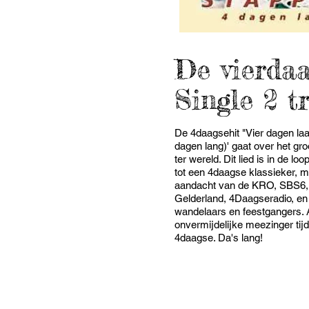
De vierdaa
Single 2 t
De 4daagsehit "Vier dagen laa
dagen lang)' gaat over het g
ter wereld. Dit lied is in de lo
tot een 4daagse klassieker, 
aandacht van de KRO, SBS6,
Gelderland, 4Daagseradio, en 
wandelaars en feestgangers. 
onvermijdelijke meezinger ti
4daagse. Da's lang!