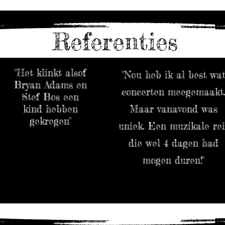
Referenties
"Het klinkt alsof
"Nou heb ik al best wa
Bryan Adams en
concerten meegemaakt
Stef Bos een
kind hebben
Maar vanavond was
gekregen"
uniek. Een muzikale rei
die wel 4 dagen had
mogen duren!"