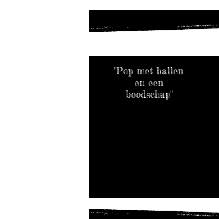
"Pop met ballen
en een
boodschap"