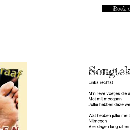
Boek o
EN (4 DAGEN
Songtek
Links rechts!
M’n lieve voetjes die a
Met mij meegaan
Jullie hebben deze we
Wat hebben jullie me
Nijmegen
Vier dagen lang uit en