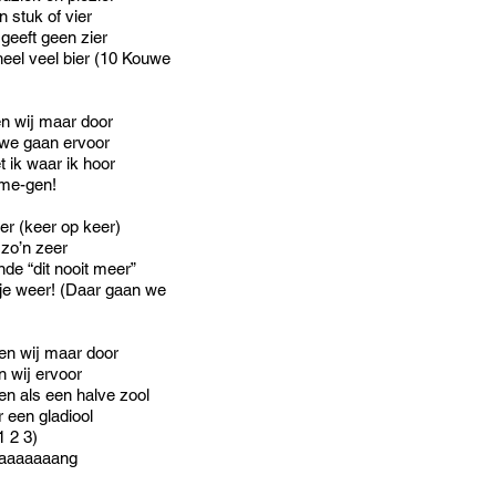
n stuk of vier
 geeft geen zier
heel veel bier (10 Kouwe
en wij maar door
 we gaan ervoor
 ik waar ik hoor
-me-gen!
er (keer op keer)
 zo’n zeer
nde “dit nooit meer”
a je weer! (Daar gaan we
en wij maar door
n wij ervoor
en als een halve zool
 een gladiool
1 2 3)
aaaaaaaang