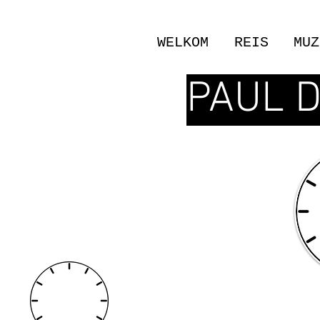
WELKOM
REIS
MUZ
PAUL 