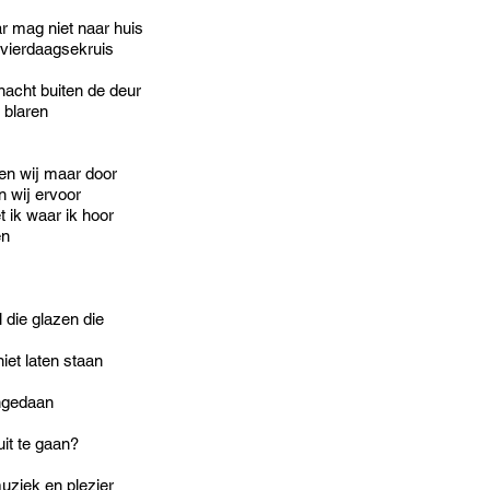
ar mag niet naar huis
 vierdaagsekruis
nnacht buiten de deur
 blaren
en wij maar door
n wij ervoor
 ik waar ik hoor
en
 die glazen die
iet laten staan
ngedaan
uit te gaan?
uziek en plezier