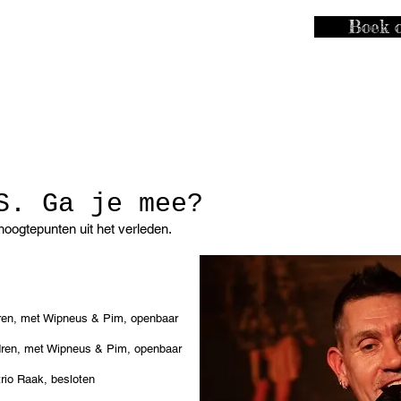
Boek o
S. Ga je mee?
oogtepunten uit het verleden.
dren, met Wipneus & Pim, openbaar
dren, met Wipneus & Pim, openbaar
 trio Raak, besloten