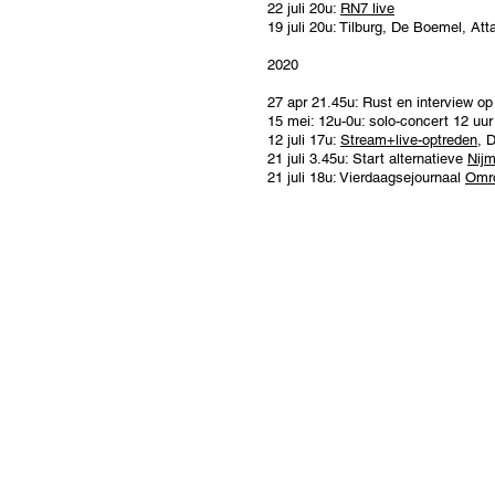
22 juli 20u:
RN7 live
19 juli 20u: Tilburg, De Boemel, At
2020
27 apr 21.45u: Rust en interview o
15 mei: 12u-0u: solo-concert 12 uur
12 juli 17u:
Stream+live-optreden
, 
21 juli 3.45u: Start alternatieve
Nij
21 juli 18u: Vierdaagsejournaal
Omro