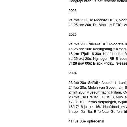
Hoogtepunten uit het recente verled
2026
21 mrt 20u: De Mooiste REIS, voors
za 25 apr 20u: De Mooiste REIS, vo
2025
21 mrt 20u: Nieuwe REIS-voorstelli
za 26 apr 16u: Koningsdag 't Kroeg
15 t/m 17juli 16.30u: Hoofdpodium
za 25 okt 20u: Nijmegen
REIS-voors
vr 28 nov 00u: Black Friday, releas
2024
23 feb 20u: Griftdijk Noord 41, Lent
24 feb 20u: Molen van Speelman, S
2 mrt 20u: Museumnacht R'dam, Oog
23 mrt: De Brauerij, REIS 3, solo, 
17 juli 10u: Terras Verploegen, Wi
16/17/18 juli +/- 16u: Hoofdpodium
1 sep 12u-18u: Effe Noar Geffen, t
* Plus 80+ optredens!