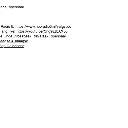
tacca, openbaar
p Radio 5:
https://www.nporadio5.nl/volgspot
 lang live!
https://youtu.be/Cng98zbAX50
De Linde Groesbeek, trio Raak, openbaar
meegse 4Ddaagse
ep Gelderland