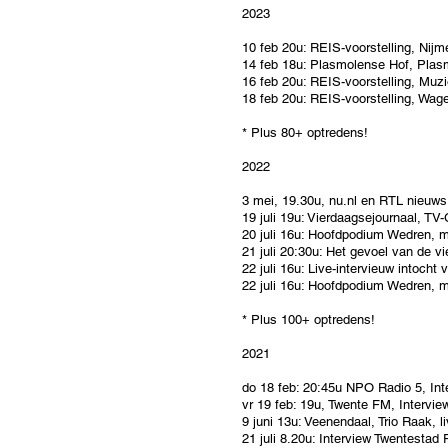
2023
10 feb 20u: REIS-voorstelling, Nijm
14 feb 18u: Plasmolense Hof, Plasmo
16 feb 20u: REIS-voorstelling, Muz
18 feb 20u: REIS-voorstelling, Wage
* Plus 80+ optredens!
2022
3 mei, 19.30u, nu.nl en RTL nieuws
19 juli 19u: Vierdaagsejournaal, TV
20 juli 16u: Hoofdpodium Wedren, 
21 juli 20:30u: Het gevoel van de
22 juli 16u: Live-intervieuw intocht
22 juli 16u: Hoofdpodium Wedren, 
* Plus 100+ optredens!
2021
do 18 feb: 20:45u NPO Radio 5, Int
vr 19 feb: 19u, Twente FM, Intervie
9 juni 13u: Veenendaal, Trio Raak, 
21 juli 8.20u: Interview Twentestad