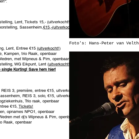
en*:
telling, Lent,
Tickets 15,- (uitverkocht!)
orstelling, Sassenheim,
€15,-
(uitverkocht!)
Foto's: Hans-Peter van Velth
ng, Lent, Entree €15
(uitverkocht!)
je, Kampen, trio Raak, openbaar
 Wedren, met Wipneus & Pim, openbaar
telling, WG Eikpunt, Lent (
uitverkocht!)
e single Korting! Save hem hier!
, REIS 3, première, entree €15, uitverkocht
assenheim, REIS 3, solo, €15, uitverkocht
ziekenhuis, Trio raak, openbaar
entree €15,
Tickets!
jchen, opnames NPO1, openbaar
 Wedren met dj's Wipneus & Pim, openbaar
rio Raak, openbaar