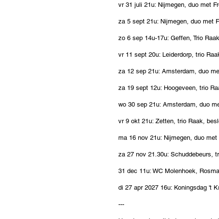
vr 31 juli 2
1u: Nijmegen, duo met Fr
za 5 sept 21u: Nijmegen, duo met F
zo 6 sep 14u-17u: Geffen, Trio Raa
vr 11 sept 20u: Leiderdorp, trio Ra
za 12 sep 2
1u: Amsterdam, duo met
za 19 sept 12u: Hoogeveen, trio Ra
wo 30 sep 21u: Amsterdam, duo met
vr 9 okt 21u: Zetten, trio Raak, bes
ma 16 nov
2
1u: Nijmegen, duo met 
za 27 nov 21.30u: Schuddebeurs, tr
31 dec 11u: WC Molenhoek, Rosma
di 27 apr 2027 16u: Koningsdag 't 
---