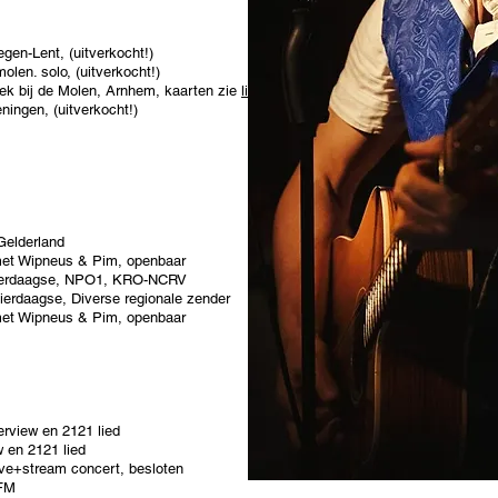
egen-Lent, (uitverkocht!)
len. solo, (uitverkocht!)
iek bij de Molen, Arnhem, kaarten zie
link
ningen, (uitverkocht!)
-Gelderland
met Wipneus & Pim, openbaar
 vierdaagse, NPO1, KRO-NCRV
 vierdaagse, Diverse regionale zender
met Wipneus & Pim, openbaar
erview en 2121 lied
w en 2121 lied
live+stream concert, besloten
 FM