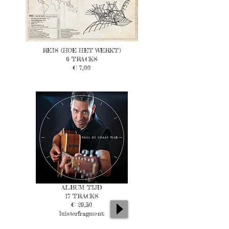
REIS (HOE HET WERKT)
6 TRACKS
€ 7,00
ALBUM TIJD
17 TRACKS
€ 29,50
luisterfragment: