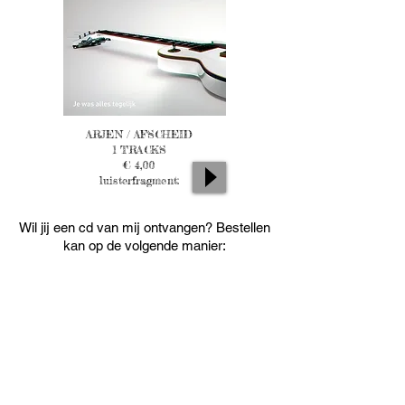
ARJEN / AFSCHEID
1 TRACKS
€ 4,00
luisterfragment:
Wil jij een cd van mij ontvangen? Bestellen
kan op de volgende manier:
1.
Stuur een mailtje met je bestelling naar
info@pauldegraaf.nl
en vermeld je naam, adres en gewenste
bestelling.
2.
Maak het juiste bedrag over op het
gironr dat je per mail ontvangt.