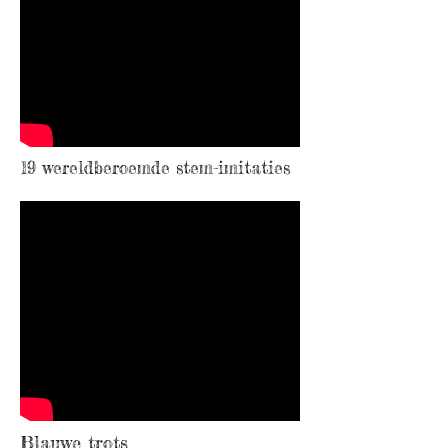
19 wereldberoemde stem-imitaties
Blauwe trots