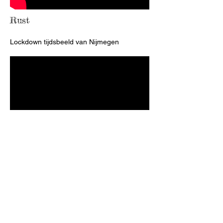
Rust
Lockdown tijdsbeeld van Nijmegen
Ik ben de beste
Van de EP/voorstelling 'REIS 1: Ver Wonder'