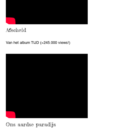
Afscheid
Van het album T
IJD (>245
.000 views!)
Ons aardse paradijs