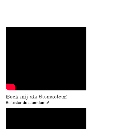
MUZIEK &
BEELD
Boek mij als Stemacteur!
Beluister de stemdemo!