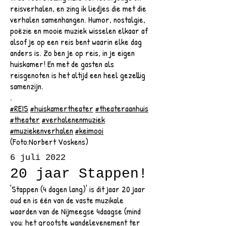
reisverhalen, en zing ik liedjes die met die
verhalen samenhangen. Humor, nostalgie,
poëzie en mooie muziek wisselen elkaar af
alsof je op een reis bent waarin elke dag
anders is. Zo ben je op reis, in je eigen
huiskamer! En met de gasten als
reisgenoten is het altijd een heel gezellig
samenzijn.
.
#REIS
#huiskamertheater
#theateraanhuis
#theater
#verhalenenmuziek
#muziekenverhalen
#keimooi
(Foto:Norbert Voskens)
6 juli 2022
20 jaar Stappen!
'Stappen (4 dagen lang)' is dit jaar 20 jaar
oud en is één van de vaste muzikale
waarden van de Nijmeegse 4daagse (mind
you: het grootste wandelevenement ter