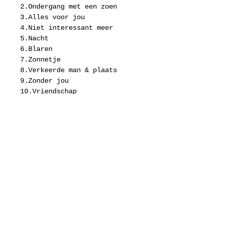
2.Ondergang met een zoen
3.Alles voor jou
4.Niet interessant meer
5.Nacht
6.Blaren
7.Zonnetje
8.Verkeerde man & plaats
9.Zonder jou
10.Vriendschap
11.De kogel & de kerk
12.Beer en Jager
13.Alleen zijn bij elkaar
Details
PUUR
Het debuutalbum van Paul de
Graaf, gestoken in een
prachtige uitvouwhoes.
Contact:
+31(0)6-28887773
Op Puur bezing Paul de
info@pauldegraaf.nl
worstelingen van een